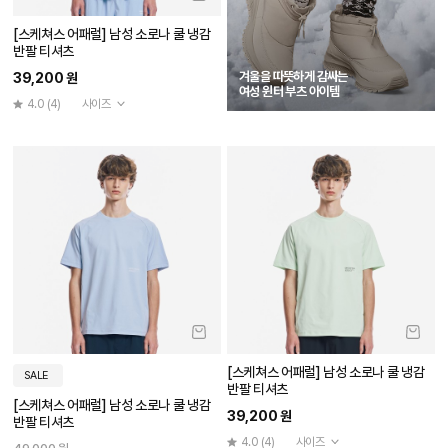
[스케쳐스 어패럴] 남성 소로나 쿨 냉감
반팔 티셔츠
겨울을 따뜻하게 감싸는
39,200 원
여성 윈터 부츠 아이템
4.0
(4)
사이즈
[스케쳐스 어패럴] 남성 소로나 쿨 냉감
SALE
반팔 티셔츠
[스케쳐스 어패럴] 남성 소로나 쿨 냉감
39,200 원
반팔 티셔츠
4.0
(4)
사이즈