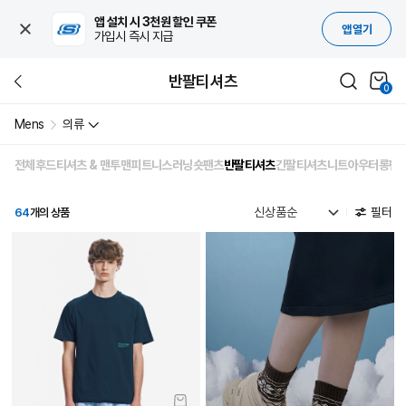
앱 설치 시 3천원 할인 쿠폰
앱 열기
가입시 즉시 지급
반팔티셔츠
0
Mens
의류
전체
후드티셔츠 & 맨투맨
피트니스
러닝
숏팬츠
반팔티셔츠
긴팔티셔츠
니트
아우터
롱팬
필터
64
개의 상품