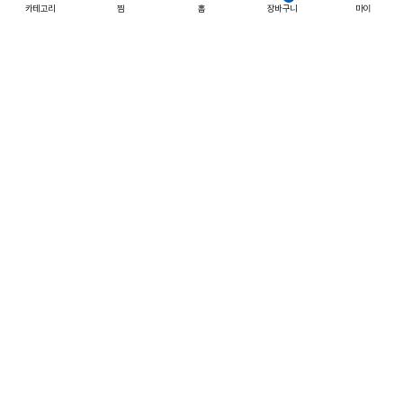
카테고리
찜
홈
장바구니
마이
품절임박
SALE
품절임박
SALE
남성 체스트 포켓 폴로 반팔 티셔츠
남성 체스트 포켓 폴로 반팔 티셔츠
59,000 원
59,000 원
60%
23,600 원
60%
23,600 원
5.0
(2)
사이즈
5.0
(2)
사이즈